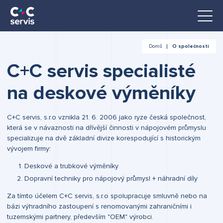
Domů
O společnosti
C+C servis specialisté
na deskové výměníky
C+C servis, s.r.o vznikla 21. 6. 2006 jako ryze česká společnost,
která se v návaznosti na dřívější činnosti v nápojovém průmyslu
specializuje na dvě základní divize korespodující s historickým
vývojem firmy:
Deskové a trubkové výměníky
Dopravní techniky pro nápojový průmysl + náhradní díly
Za tímto účelem C+C servis, s.r.o spolupracuje smluvně nebo na
bázi výhradního zastoupení s renomovanými zahraničními i
tuzemskými partnery, především "OEM" výrobci.