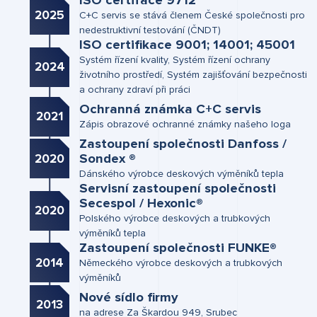
ISO certiface 9712
2025
C+C servis se stává členem České společnosti pro
nedestruktivní testování (ČNDT)
ISO certifikace 9001; 14001; 45001
Systém řízení kvality, Systém řízení ochrany
2024
životního prostředí, Systém zajišťování bezpečnosti
a ochrany zdraví při práci
Ochranná známka C+C servis
2021
Zápis obrazové ochranné známky našeho loga
Zastoupení společnosti Danfoss /
Sondex ®
2020
Dánského výrobce deskových výměníků tepla
Servisní zastoupení společnosti
Secespol / Hexonic®
2020
Polského výrobce deskových a trubkových
výměníků tepla
Zastoupení společnosti FUNKE®
2014
Německého výrobce deskových a trubkových
výměníků
Nové sídlo firmy
2013
na adrese Za Škardou 949, Srubec