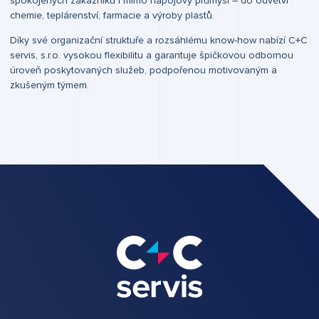
spokojených zákazníků i mimo nápojový průmysl – do odvětví
chemie, teplárenství, farmacie a výroby plastů.
Díky své organizační struktuře a rozsáhlému know-how nabízí C+C
servis, s.r.o. vysokou flexibilitu a garantuje špičkovou odbornou
úroveň poskytovaných služeb, podpořenou motivovaným a
zkušeným týmem.