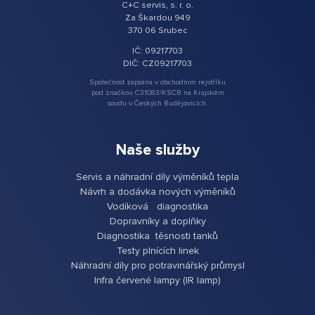
C+C servis, s. r. o.
Za Škardou 949
370 06 Srubec
IČ: 09217703
DIČ: CZ09217703
Společnost zapsána v obchodním rejstříku
pod značkou C31083/KSCB na Krajském
soudu v Českých Budějovicích.
Naše služby
Servis a náhradní díly výměníků tepla
Návrh a dodávka nových výměníků
Vodíková diagnostika
Dopravníky a doplňky
Diagnostika těsnosti tanků
Testy plnících linek
Náhradní díly pro potravinářský průmysl
Infra červené lampy (IR lamp)