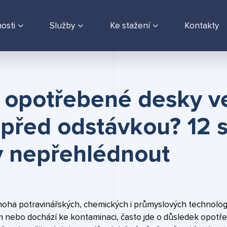
osti
Služby
Ke stažení
Kontakty
 opotřebené desky v
 před odstávkou? 12 s
y nepřehlédnout
oha potravinářských, chemických i průmyslových technologi
m nebo dochází ke kontaminaci, často jde o důsledek opotř