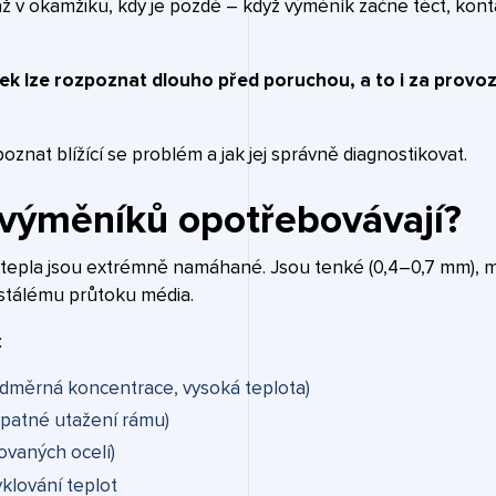
až v okamžiku, kdy je pozdě – když výměník začne téct, ko
k lze rozpoznat dlouho před poruchou, a to i za provoz
oznat blížící se problém a jak jej správně diagnostikovat.
 výměníků opotřebovávají?
epla jsou extrémně namáhané. Jsou tenké (0,4–0,7 mm), mají
stálému průtoku média.
:
dměrná koncentrace, vysoká teplota)
špatné utažení rámu)
ovaných ocelí)
klování teplot