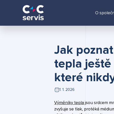
O společn
Jak poznat
tepla ještě
které nikd
1. 1. 2026
Výměníky tepla
jsou srdcem mn
zvyšuje se tlak, protéká médiu