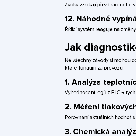
Zvuky vznikají při vibraci ne
12. Náhodné vypíná
Řídicí systém reaguje na změn
Jak diagnostik
Ne všechny závody si mohou dov
které fungují i za provozu.
1. Analýza teplotní
Vyhodnocení logů z PLC → rych
2. Měření tlakových
Porovnání aktuálních hodnot s 
3. Chemická analý