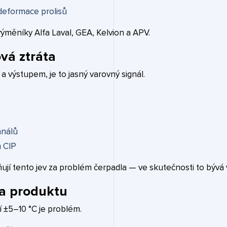
 deformace prolisů
 výměníky Alfa Laval, GEA, Kelvion a APV.
ová ztráta
 výstupem, je to jasný varovný signál.
análů
 CIP
jí tento jev za problém čerpadla — ve skutečnosti to bývá
ta produktu
í ±5–10 °C je problém.