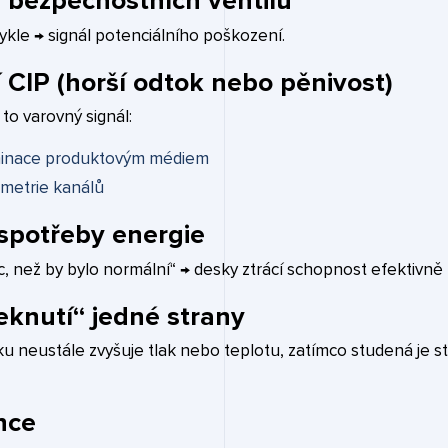
e bezpečnostních ventilů
ykle → signál potenciálního poškození.
 CIP (horší odtok nebo pěnivost)
to varovný signál:
minace produktovým médiem
ometrie kanálů
 spotřeby energie
c, než by bylo normální“ → desky ztrácí schopnost efektivně
knutí“ jedné strany
 neustále zvyšuje tlak nebo teplotu, zatímco studená je sta
nce