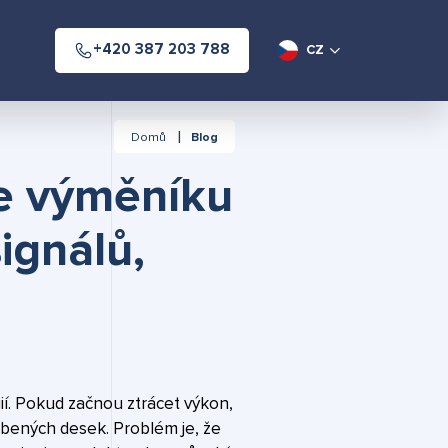
+420 387 203 788
CZ
Domů
Blog
e výměníku
ignálů,
í. Pokud začnou ztrácet výkon,
ebených desek. Problém je, že