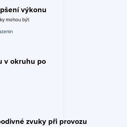
epšení výkonu
ky mohou být:
azenin
u v okruhu po
podivné zvuky při provozu