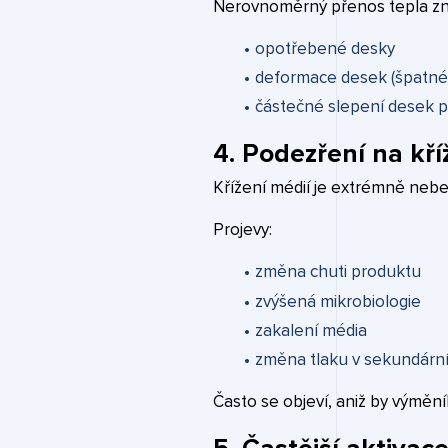
Nerovnoměrný přenos tepla zn
opotřebené desky
deformace desek (špatné
částečné slepení desek p
4. Podezření na kří
Křížení médií je extrémně neb
Projevy:
změna chuti produktu
zvýšená mikrobiologie
zakalení média
změna tlaku v sekundárn
Často se objeví, aniž by výměník