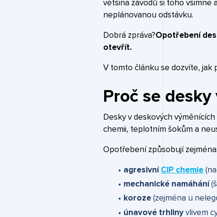
většina závodů si toho všimne 
neplánovanou odstávku.
Dobrá zpráva?
Opotřebení dese
otevřít.
V tomto článku se dozvíte, jak p
Proč se desky
Desky v deskových výměnících t
chemii, teplotním šokům a neu
Opotřebení způsobují zejména
agresivní
CIP chemie
(na
mechanické namáhání
(
koroze
(zejména u neleg
únavové trhliny
vlivem cy