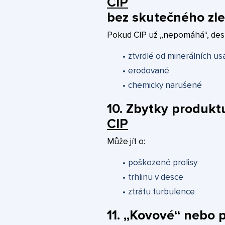
CIP
bez skutečného zl
Pokud CIP už „nepomáhá“, des
ztvrdlé od minerálních us
erodované
chemicky narušené
10. Zbytky produkt
CIP
Může jít o:
poškozené prolisy
trhlinu v desce
ztrátu turbulence
11. „Kovové“ nebo 