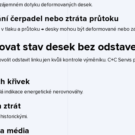
bo vzájemném dotyku deformovaných desek.
ní čerpadel nebo ztráta průtoku
y v tlaku a průtoku → desky mohou být deformované nebo z
ovat stav desek bez odstav
olit odstavit linku jen kvůli kontrole výměníku. C+C Servis
ch křivek
lá indikace energetické nerovnováhy.
 ztrát
historickými.
za média