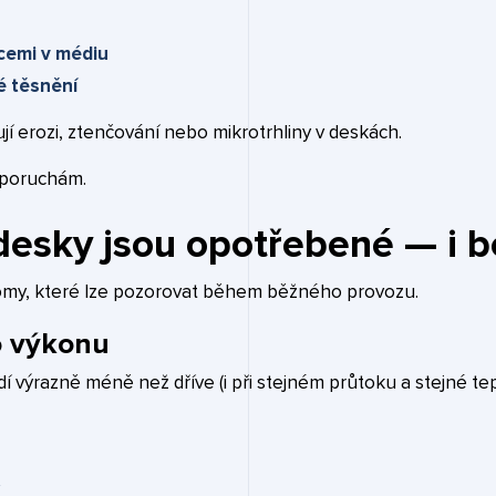
cemi v médiu
é těsnění
í erozi, ztenčování nebo mikrotrhliny v deskách.
 poruchám.
 desky jsou opotřebené — i 
omy, které lze pozorovat během běžného provozu.
o výkonu
í výrazně méně než dříve (i při stejném průtoku a stejné te
y