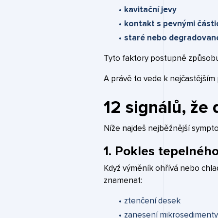
kavitační jevy
kontakt s pevnými části
staré nebo degradovan
Tyto faktory postupně způsobuj
A právě to vede k nejčastějším
12 signálů, že
Níže najdeš nejběžnější sympt
1. Pokles tepelnéh
Když výměník ohřívá nebo chlad
znamenat:
ztenčení desek
zanesení mikrosediment