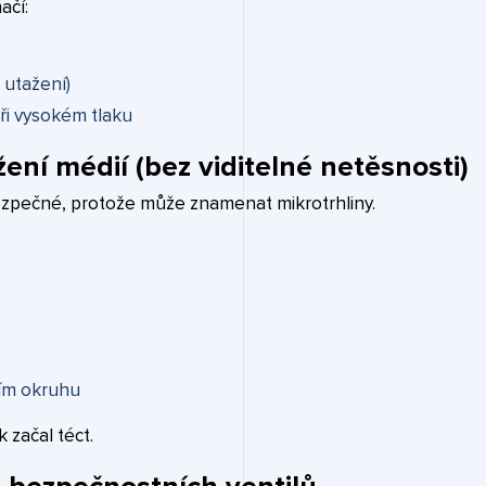
ačí:
 utažení)
ři vysokém tlaku
žení médií (bez viditelné netěsnosti)
ezpečné, protože může znamenat mikrotrhliny.
ím okruhu
 začal téct.