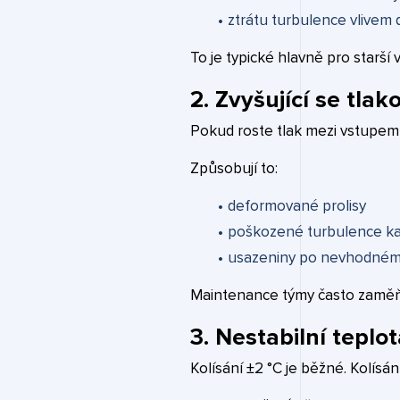
ztrátu turbulence vlivem
To je typické hlavně pro starší
2. Zvyšující se tlak
Pokud roste tlak mezi vstupem a
Způsobují to:
deformované prolisy
poškozené turbulence k
usazeniny po nevhodném
Maintenance týmy často zaměňu
3. Nestabilní teplo
Kolísání ±2 °C je běžné. Kolísán