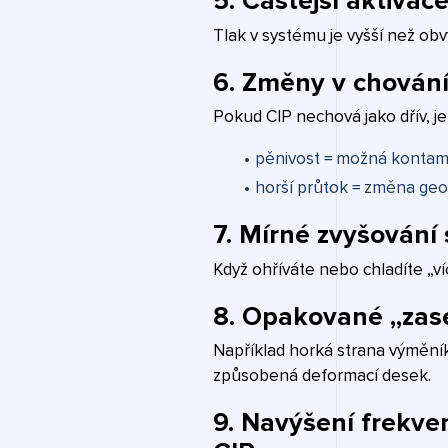
5. Častější aktivac
Tlak v systému je vyšší než obv
6. Změny v chování
Pokud CIP nechová jako dřív, je 
pěnivost = možná konta
horší průtok = změna ge
7. Mírné zvyšování
Když ohříváte nebo chladíte „ví
8. Opakované „zase
Například horká strana výměníku
způsobená deformací desek.
9. Navýšení frekve