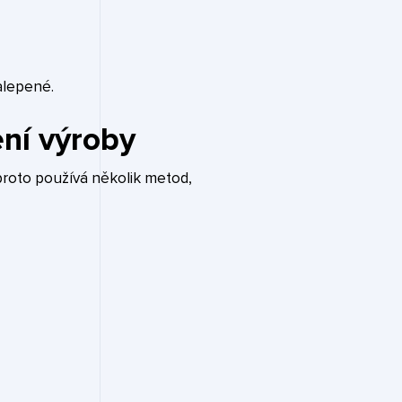
alepené.
ení výroby
 proto používá několik metod,