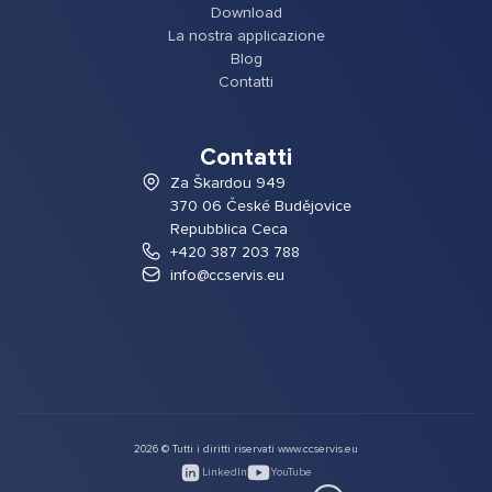
Download
La nostra applicazione
Blog
Contatti
Contatti
Za Škardou 949
370 06 České Budějovice
Repubblica Ceca
+420 387 203 788
info@ccservis.eu
2026 © Tutti i diritti riservati www.ccservis.eu
LinkedIn
YouTube