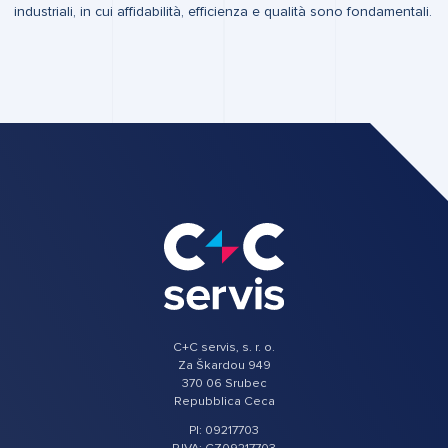
industriali, in cui affidabilità, efficienza e qualità sono fondamentali.
C+C servis, s. r. o.
Za Škardou 949
370 06 Srubec
Repubblica Ceca
PI: 09217703
P.IVA: CZ09217703